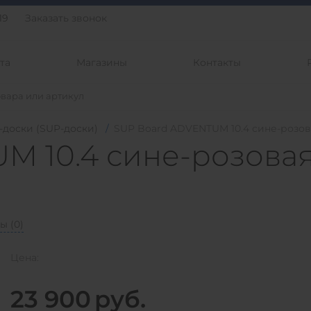
19
Заказать звонок
та
Магазины
Контакты
-доски (SUP-доски)
/
SUP Board ADVENTUM 10.4 сине-розов
M 10.4 сине-розова
ы (
0
)
Цена:
23 900
руб.