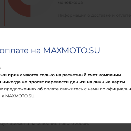
менеджера
Информация о доставке и оплате
 оплате на MAXMOTO.SU
Наличие
Отзывы
ы!
ежи принимаются только на расчетный счет компании
ого, чтобы освоить доску с веслом не нужно никакой специ
 никогда не просят перевести деньги на личные карты
льно ехать на курорт, подойдет и ближайший водоем. SUP 
х предложениях об оплате свяжитесь с нами по официальн
удовольствия от увлекательной прогулки, он дает возможн
е к MAXMOTO.SU.
асто начинающих останавливает доступность спортивного и
4 - то, что нужно, чтобы попробовать что-то новенькое бе
ного ПВХ на текстильной основе плотностью 1000 den. Дос
мум времени на освоение нового хобби.