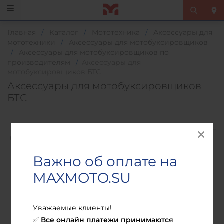
Главная
/
Каталог
/
Мототехника
/
Аксессуары для
мототехники
/
Аксессуары для мотобуксировщиков
/
Аксессуары для мотобуксировщиков по
производителям
/
Аксессуары для
мотобуксировщиков БТС
Аксессуары для мотобуксировщиков
БТС
Фильтр
Важно об оплате на
MAXMOTO.SU
Уважаемые клиенты!
Все онлайн платежи принимаются
✅