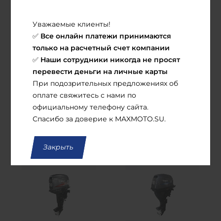
Уважаемые клиенты!
Все онлайн платежи принимаются
✅
только на расчетный счет компании
В наличии
В наличии
Наши сотрудники никогда не просят
✅
перевести деньги на личные карты
Лодочный мотор
Лодочный мотор
При подозрительных предложениях об
TMBK MARINE
TMBK MARINE
оплате свяжитесь с нами по
T15BMS
F9.8BMS
официальному телефону сайта.
94 990
руб.
124 990
руб.
Спасибо за доверие к MAXMOTO.SU.
В корзину
В корзину
Закрыть