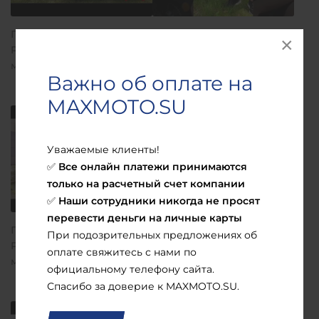
Полный ОБЗОР скутера
Скутер PROMAX Miami 240
PROMAX Miami 240 (49) от
(49) в MAXMOTO. Полный
мотосалона MAXMOTO
ОБЗОР скоро на нашем
Важно об оплате на
канале!
MAXMOTO.SU
Уважаемые клиенты!
Все онлайн платежи принимаются
✅
только на расчетный счет компании
Наши сотрудники никогда не просят
✅
перевести деньги на личные карты
Полный ОБЗОР скутера
Скутер PROMAX TURAN
При подозрительных предложениях об
PROMAX TURAN 250 (49) от
250 (49) в MAXMOTO.
оплате свяжитесь с нами по
магазина MAXMOTO
Полный ОБЗОР скоро на
официальному телефону сайта.
нашем канале!
Спасибо за доверие к MAXMOTO.SU.