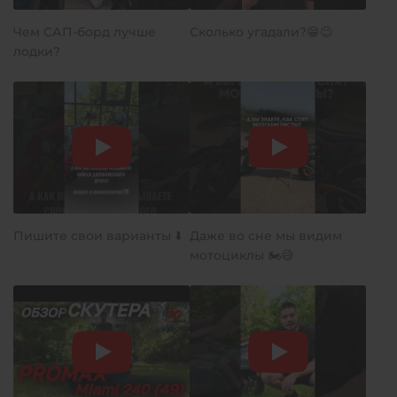
Чем САП-борд лучше
Сколько угадали?😁😉
лодки?
Пишите свои варианты ⬇️
Даже во сне мы видим
мотоциклы 🏍️😅