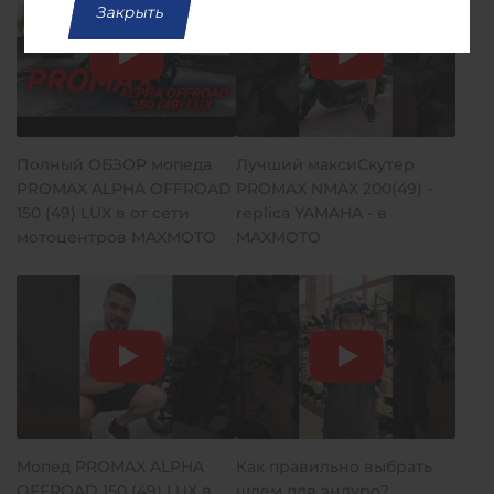
Закрыть
Полный ОБЗОР мопеда
Лучший максиСкутер
PROMAX ALPHA OFFROAD
PROMAX NMAX 200(49) -
150 (49) LUX в от сети
replica YAMAHA - в
мотоцентров MAXMOTO
MAXMOTO
Мопед PROMAX ALPHA
Как правильно выбрать
OFFROAD 150 (49) LUX в
шлем для эндуро?