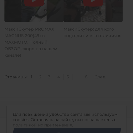
МаксиСкутер PROMAX
МаксиCкутер: для кого
MAGNUS 200(49) в
подходит и его отличия🔥
MAXMOTO. Полный
ОБЗОР скоро на нашем
канале!
1
Страницы:
2
3
4
5
...
8
След.
К началу страницы
Для повышения удобства сайта мы используем
cookies. Оставаясь на сайте, вы соглашаетесь с
политикой их применения
.