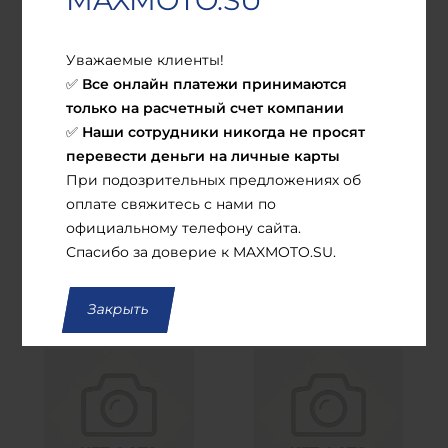
MAXMOTO.SU
Уважаемые клиенты!
Все онлайн платежи принимаются
✅
только на расчетный счет компании
Наши сотрудники никогда не просят
✅
В наличии
В наличии
перевести деньги на личные карты
Сани волокуши
Сани волокуши
При подозрительных предложениях об
№12 LUX Lite с
ALF (АЛФ) А - 17
оплате свяжитесь с нами по
накладками
рама - отбойник -
официальному телефону сайта.
(2550*890*330)
накладки - капот
19 295
руб.
19 130
руб.
Спасибо за доверие к MAXMOTO.SU.
В корзину
В корзину
Закрыть