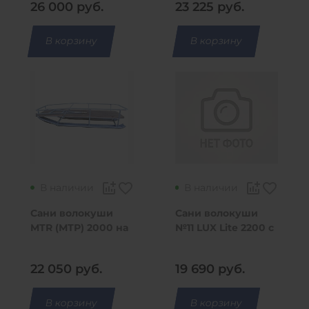
26 000
руб.
23 225
руб.
В корзину
В корзину
В наличии
В наличии
Сани волокуши
Сани волокуши
MTR (МТР) 2000 на
№11 LUX Lite 2200 с
полозьях
отбойником и
накладками
22 050
руб.
19 690
руб.
(2370x1020/700
x550)
В корзину
В корзину