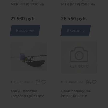
MTR (МТР) 1900 на
MTR (МТР) 2500 на
полозьях с
полозьях
амортизаторами
27 930
руб.
26 460
руб.
В корзину
В корзину
В наличии
В наличии
Сани - палатка
Сани волокуши
Тофалар Quinzhee
№13 LUX Lite с
(Квинзи)
накладками
(2650*940*410)