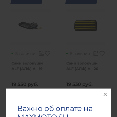
В наличии
В наличии
Сани волокуши
Сани волокуши
ALF (АЛФ) А - 19
ALF (АЛФ) А - 20
рама - отбойник -
рама - накладки
накладки - капот
19 550
руб.
19 530
руб.
В корзину
В корзину
Важно об оплате на