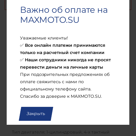
Важно об оплате на
MAXMOTO.SU
Описание
Характеристики
Доставка
Уважаемые клиенты!
Все онлайн платежи принимаются
✅
только на расчетный счет компании
Особенности комплектации:
Наши сотрудники никогда не просят
✅
Большой кузов
перевести деньги на личные карты
Широкие крылья, закрывающие колеса
При подозрительных предложениях об
Морозостойкий пластик
оплате свяжитесь с нами по
Шприцуемая подвеска
официальному телефону сайта.
Электронная приборная панель
Спасибо за доверие к MAXMOTO.SU.
Светодиодная оптика
Зеркала заднего вида
Литые диски
Закрыть
USB выход
Тип двигателя: 1-цилиндровый, 4-х тактный